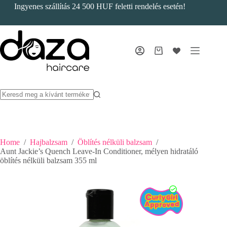
Skip
Ingyenes szállítás 24 500 HUF feletti rendelés esetén!
to
content
Bevásárlókosár
Home
/
Hajbalzsam
/
Öblítés nélküli balzsam
/
Aunt Jackie’s Quench Leave-In Conditioner, mélyen hidratáló
öblítés nélküli balzsam 355 ml