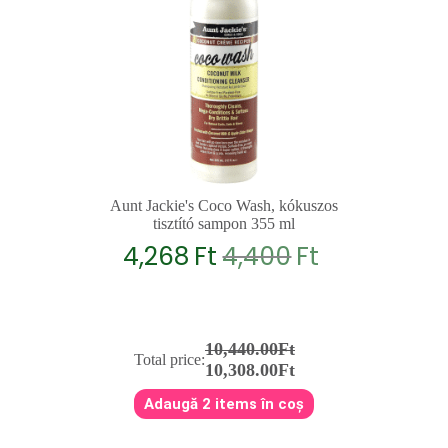
Aunt Jackie's Coco Wash, kókuszos
tisztító sampon 355 ml
4,268
Ft
4,400
Ft
Original
Current
price
price
was:
is:
4,400Ft.
4,268Ft.
10,440.00Ft
Total price:
10,308.00Ft
Adaugă 2 items în coș