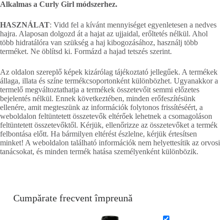
Alkalmas a Curly Girl módszerhez.
HASZNÁLAT
: Vidd fel a kívánt mennyiséget egyenletesen a nedves
hajra. Alaposan dolgozd át a hajat az ujjaidal, erőltetés nélkül. Ahol
több hidratálóra van szükség a haj kibogozásához, használj több
terméket. Ne öblítsd ki. Formázd a hajad tetszés szerint.
Az oldalon szereplő képek kizárólag tájékoztató jellegűek. A termékek
állaga, illata és színe termékcsoportonként különbözhet. Ugyanakkor a
termelő megváltoztathatja a termékek összetevőit semmi előzetes
bejelentés nélkül. Ennek következtében, minden erőfeszítésünk
ellenére, amit megteszünk az információk folytonos frissítéséért, a
weboldalon feltüntetett összetevők eltérőek lehetnek a csomagoláson
feltüntetett összetevőktől. Kérjük, ellenőrizze az összetevőket a termék
felbontása előtt. Ha bármilyen eltérést észlelne, kérjük értesítsen
minket! A weboldalon található információk nem helyettesítik az orvosi
tanácsokat, és minden termék hatása személyenként különbözik.
Cumpărate frecvent împreună