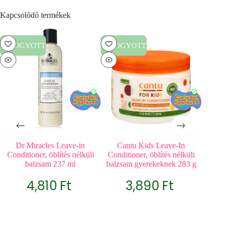
Kapcsolódó termékek
ELFOGYOTT
ELFOGYOTT
ELFOG
Dr Miracles Leave-in
Cantu Kids Leave-In
As I Am
Conditioner, öblítés nélküli
Conditioner, öblítés nélküli
Argan L
balzsam 237 ml
balzsam gyerekeknek 283 g
Detan
balzsa
4,810
Ft
3,890
Ft
ki