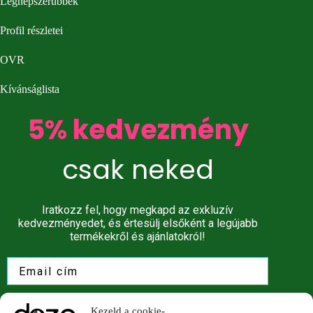
Legnépszerűbbek
Profil részletei
OVR
Kívánságlista
5% kedvezmény
csak neked
Iratkozz fel, hogy megkapd az exkluzív
kedvezményedet, és értesülj elsőként a legújabb
termékekről és ajánlatokról!
Spórolj 5%-ot!
Kezeld a cookie-