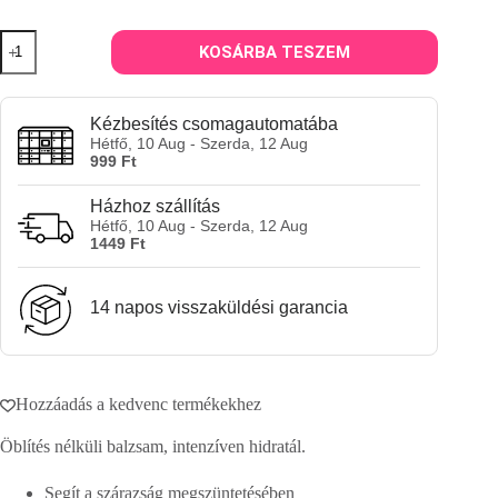
Aunt
KOSÁRBA TESZEM
Jackie’s
Quench
Leave-
In
Kézbesítés csomagautomatába
Conditioner,
Hétfő, 10 Aug - Szerda, 12 Aug
mélyen
999 Ft
hidratáló
öblítés
Házhoz szállítás
nélküli
Hétfő, 10 Aug - Szerda, 12 Aug
balzsam
1449 Ft
355
ml
mennyiség
14 napos visszaküldési garancia
Hozzáadás a kedvenc termékekhez
Öblítés nélküli balzsam, intenzíven hidratál.
Segít a szárazság megszüntetésében