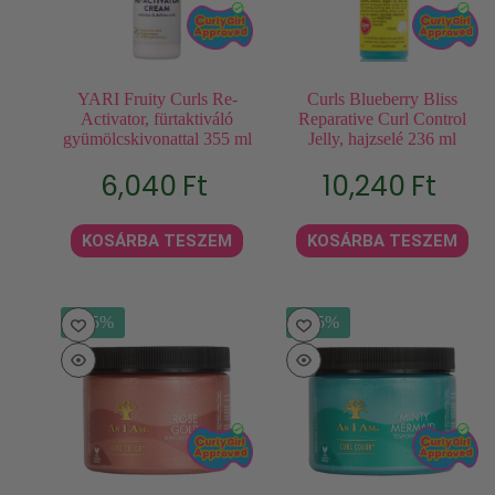
YARI Fruity Curls Re-
Curls Blueberry Bliss
Activator, fürtaktiváló
Reparative Curl Control
gyümölcskivonattal 355 ml
Jelly, hajzselé 236 ml
6,040
Ft
10,240
Ft
KOSÁRBA TESZEM
KOSÁRBA TESZEM
- 15%
- 15%