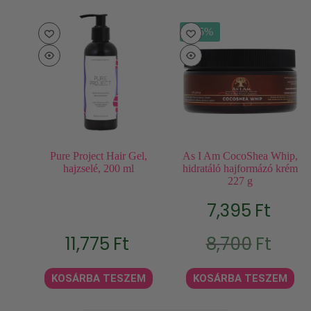
- 15%
Pure Project Hair Gel,
As I Am CocoShea Whip,
hajzselé, 200 ml
hidratáló hajformázó krém
227 g
7,395
Ft
Original
Current
11,775
Ft
8,700
Ft
price
price
was:
is:
8,700Ft.
7,395Ft.
KOSÁRBA TESZEM
KOSÁRBA TESZEM