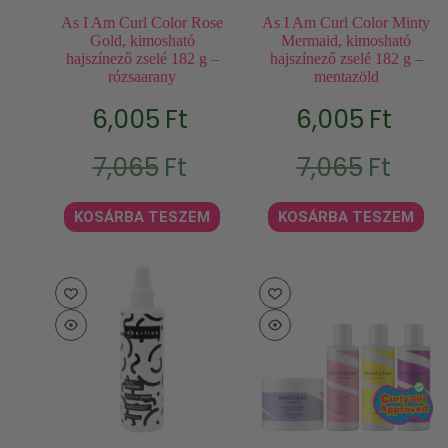
As I Am Curl Color Rose
As I Am Curl Color Minty
Gold, kimosható
Mermaid, kimosható
hajszínező zselé 182 g –
hajszínező zselé 182 g –
rózsaarany
mentazöld
6,005
Ft
6,005
Ft
Original
Current
Original
Current
7,065
Ft
7,065
Ft
price
price
price
price
was:
is:
was:
is:
7,065Ft.
6,005Ft.
7,065Ft.
6,005Ft.
KOSÁRBA TESZEM
KOSÁRBA TESZEM