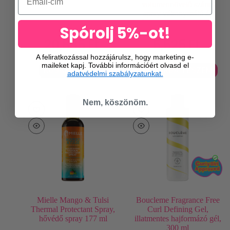
volumennövelő száraz
spray vékonyszálú és
élettelen hajnak 200 ml
Spórolj 5%-ot!
20,885
Ft
5,525
Ft
A feliratkozással hozzájárulsz, hogy marketing e-
maileket kapj. További információért olvasd el
KOSÁRBA TESZ
KOSÁRBA TESZEM
adatvédelmi szabályzatunkat.
Nem, köszönöm.
Mielle Mango & Tulsi
Boucleme Fragrance Free
Thermal Protectant Spray,
Curl Defining Gel,
hővédő spray 177 ml
illatmentes hajformázó gél,
300 ml