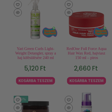
Yari Green Curls Light-
RedOne Full Force Aqua
Weight Detangler, spray a
Hair Wax Red, hajviasz
haj kifésülésére 240 ml
150 ml – piros
5,120
Ft
2,660
Ft
KOSÁRBA TESZEM
KOSÁRBA TESZEM
- 15%