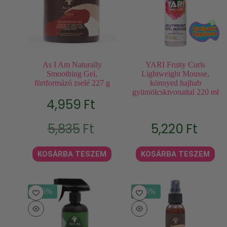
As I Am Naturally
YARI Fruity Curls
Smoothing Gel,
Lightweight Mousse,
fürtformázó zselé 227 g
könnyed hajhab
gyümölcskivonattal 220 ml
4,959
Ft
Original
Current
5,835
Ft
5,220
Ft
price
price
was:
is:
5,835Ft.
4,959Ft.
KOSÁRBA TESZEM
KOSÁRBA TESZEM
- 15%
- 15%