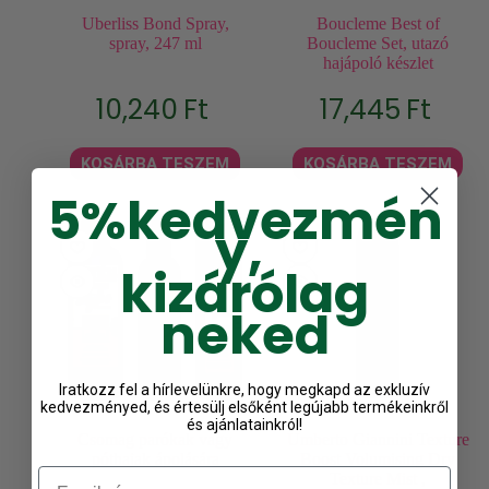
Uberliss Bond Spray,
Boucleme Best of
spray, 247 ml
Boucleme Set, utazó
hajápoló készlet
10,240
Ft
17,445
Ft
KOSÁRBA TESZEM
KOSÁRBA TESZEM
5%
kedvezmén
y,
kizárólag
neked
Iratkozz fel a hírlevelünkre, hogy megkapd az exkluzív
kedvezményed, és értesülj elsőként legújabb termékeinkről
és ajánlatainkról!
Csomag parókak vagy
Umberto Giannini Texture
póthajak ápolására
Boost Volumising Dry
Email
Texture Mist ,