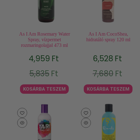
As I Am Rosemary Water
As I Am CocoShea,
Spray, vízpermet
hidratáló spray 120 ml
rozmaringolajjal 473 ml
4,959
Ft
6,528
Ft
Original
Current
Original
Current
5,835
Ft
7,680
Ft
price
price
price
price
was:
is:
was:
is:
5,835Ft.
4,959Ft.
7,680Ft.
6,528Ft.
KOSÁRBA TESZEM
KOSÁRBA TESZEM