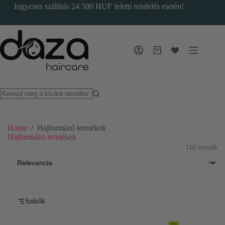
Skip
Ingyenes szállítás 24 500 HUF feletti rendelés esetén!
to
content
Bevásárlókosár
Home
/
Hajformázó termékek
Hajformázó termékek
116 termék
Szűrők