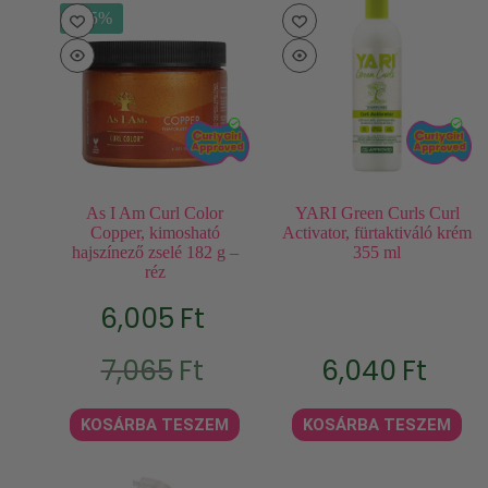
- 15%
As I Am Curl Color
YARI Green Curls Curl
Copper, kimosható
Activator, fürtaktiváló krém
hajszínező zselé 182 g –
355 ml
réz
6,005
Ft
Original
Current
7,065
Ft
6,040
Ft
price
price
was:
is:
7,065Ft.
6,005Ft.
KOSÁRBA TESZEM
KOSÁRBA TESZEM