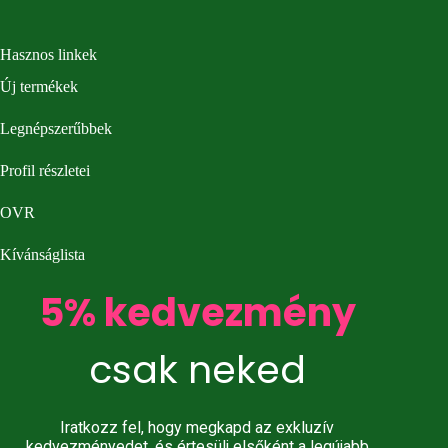
Hasznos linkek
Új termékek
Legnépszerűbbek
Profil részletei
OVR
Kívánságlista
5% kedvezmény
csak neked
Iratkozz fel, hogy megkapd az exkluzív
kedvezményedet, és értesülj elsőként a legújabb