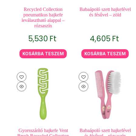
Recycled Collection
Babaápoló szett hajkefével
pneumatikus hajkefe
és fésűvel – zöld
leválasztható alappal –
rózsaszín
5,530
Ft
4,605
Ft
KOSÁRBA TESZEM
KOSÁRBA TESZEM
Gyorsszárító hajkefe Vent
Babaápoló szett hajkefével
Brush Recycled Collection
és fésűvel – rózsaszín