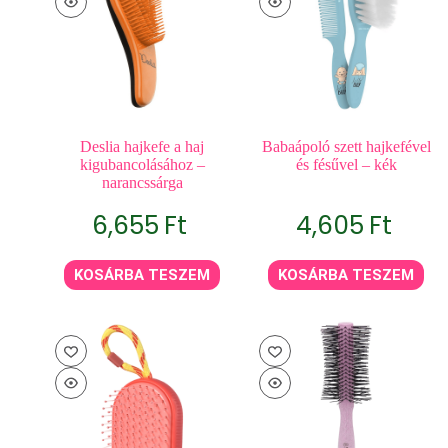
Deslia hajkefe a haj
Babaápoló szett hajkefével
kigubancolásához –
és fésűvel – kék
narancssárga
6,655
Ft
4,605
Ft
KOSÁRBA TESZEM
KOSÁRBA TESZEM