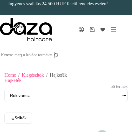
Skip
Ingyenes szállítás 24 500 HUF feletti rendelés esetén!
to
content
Bevásárlókosár
Home
/
Kiegészítők
/
Hajkefék
Hajkefék
56 termék
Szűrők