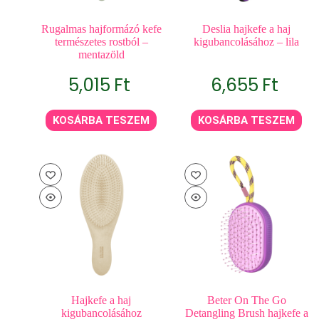
Rugalmas hajformázó kefe
Deslia hajkefe a haj
természetes rostból –
kigubancolásához – lila
mentazöld
5,015
Ft
6,655
Ft
KOSÁRBA TESZEM
KOSÁRBA TESZEM
Hajkefe a haj
Beter On The Go
kigubancolásához
Detangling Brush hajkefe a