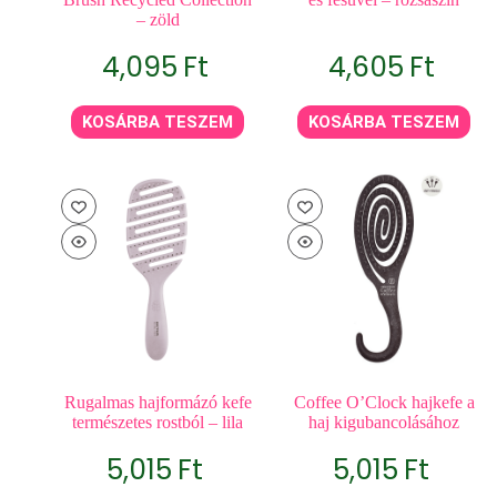
– zöld
4,095
Ft
4,605
Ft
KOSÁRBA TESZEM
KOSÁRBA TESZEM
Rugalmas hajformázó kefe
Coffee O’Clock hajkefe a
természetes rostból – lila
haj kigubancolásához
5,015
Ft
5,015
Ft