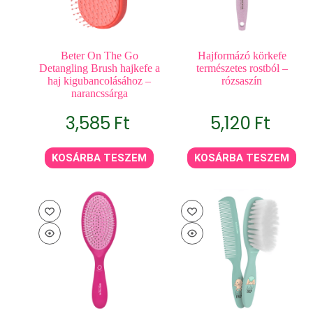
Beter On The Go
Hajformázó körkefe
Detangling Brush hajkefe a
természetes rostból –
haj kigubancolásához –
rózsaszín
narancssárga
3,585
Ft
5,120
Ft
KOSÁRBA TESZEM
KOSÁRBA TESZEM