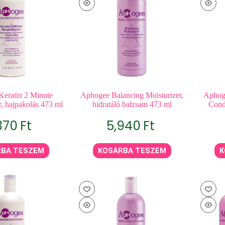
eratin 2 Minute
Aphogee Balancing Moisturizer,
Aphog
r, hajpakolás 473 ml
hidratáló balzsam 473 ml
Cond
370
Ft
5,940
Ft
RBA TESZEM
KOSÁRBA TESZEM
K