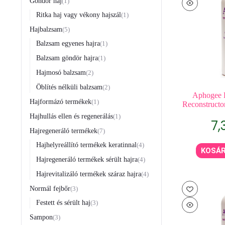
Göndör haj
1
Ritka haj vagy vékony hajszál
1
Hajbalzsam
5
Balzsam egyenes hajra
1
Balzsam göndör hajra
1
Hajmosó balzsam
2
Öblítés nélküli balzsam
2
Aphogee K
Hajformázó termékek
1
Reconstructo
Hajhullás ellen és regenerálás
1
7,
Hajregeneráló termékek
7
Hajhelyreállító termékek keratinnal
4
KOSÁ
Hajregeneráló termékek sérült hajra
4
Hajrevitalizáló termékek száraz hajra
4
Normál fejbőr
3
Festett és sérült haj
3
Sampon
3