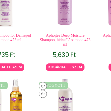
ampoo for Damaged
Aphogee Deep Moisture
Apho
sampon 473 ml
Shampoo, hidratáló sampon 473
ml
735
Ft
5,630
Ft
RBA TESZEM
KOSÁRBA TESZEM
TT
ELFOGYOTT