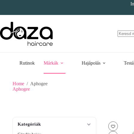
Skip
I
to
content
Rutinok
Márkák
Hajápolás
Testá
Home
/
Aphogee
Aphogee
Kategóriák