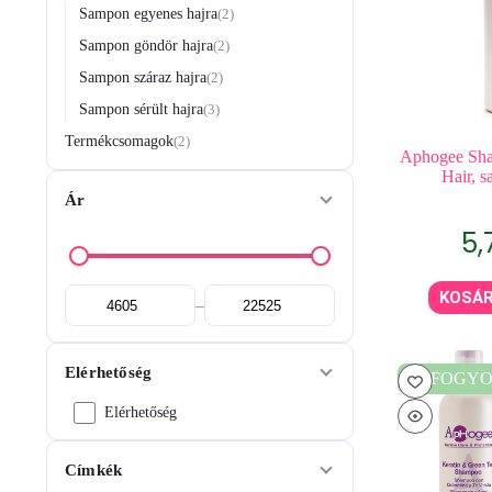
Sampon egyenes hajra
2
Sampon göndör hajra
2
Sampon száraz hajra
2
Sampon sérült hajra
3
Termékcsomagok
2
Aphogee Sh
Hair, 
Ár
5,
KOSÁ
–
Elérhetőség
ELFOGYO
Elérhetőség
Címkék