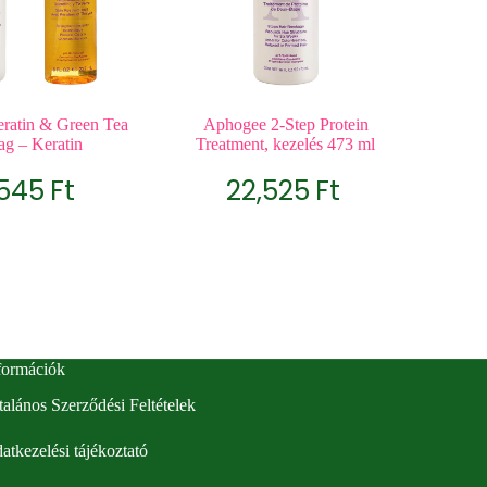
ratin & Green Tea
Aphogee 2-Step Protein
g – Keratin
Treatment, kezelés 473 ml
,545
Ft
22,525
Ft
formációk
talános Szerződési Feltételek
atkezelési tájékoztató