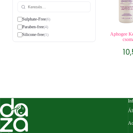
6
Sulphate-Free
4
Paraben-free
Aphogee Ke
1
Silicone-free
csoma
10
In
Ál
Ad