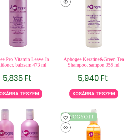
ee Pro-Vitamin Leave-In
Aphogee Keratine&Green Tea
itioner, balzsam 473 ml
Shampoo, sampon 355 ml
5,835
Ft
5,940
Ft
OSÁRBA TESZEM
KOSÁRBA TESZEM
ELFOGYOTT