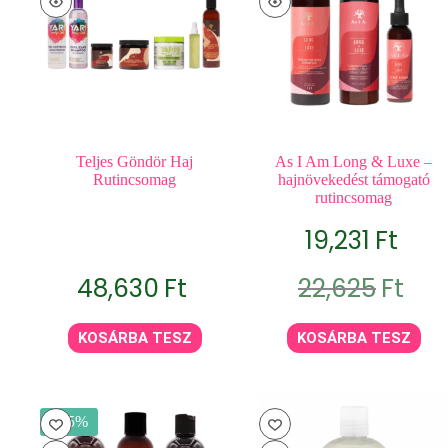
Teljes Göndör Haj
As I Am Long & Luxe –
Rutincsomag
hajnövekedést támogató
rutincsomag
19,231
Ft
Original
Current
48,630
Ft
22,625
Ft
price
price
was:
is:
22,625Ft.
19,231Ft.
KOSÁRBA TESZ
KOSÁRBA TESZ
- 15%