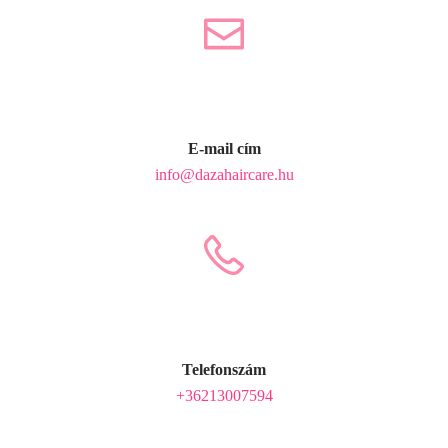
E-mail cím
info@dazahaircare.hu
Telefonszám
+36213007594