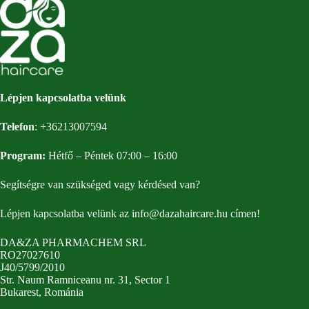
Lépjen kapcsolatba velünk
Telefon
:
+36213007594
Program:
Hétfő – Péntek 07:00 – 16:00
Segítségre van szükséged vagy kérdésed van?
Lépjen kapcsolatba velünk az
info@dazahaircare.hu
címen!
DA&ZA PHARMACHEM SRL
RO27027610
J40/5799/2010
Str. Naum Ramniceanu nr. 31, Sector 1
Bukarest, Románia