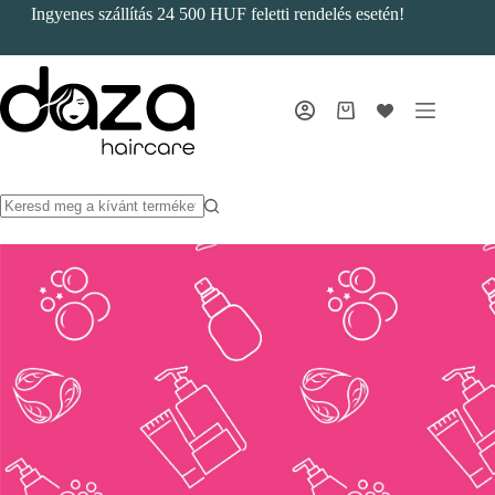
Skip
Ingyenes szállítás 24 500 HUF feletti rendelés esetén!
to
content
Bevásárlókosár