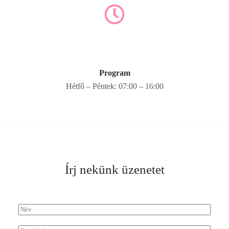
Program
Hétfő – Péntek: 07:00 – 16:00
Írj nekünk üzenetet
N
é
v