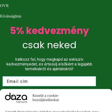
OVR
Kívánságlista
5% kedvezmény
csak neked
Iratkozz fel, hogy megkapd az exkluzív
kedvezményedet, és értesülj elsőként a legújabb
termékekről és ajánlatokról!
Spórolj 5%-ot!
Kezeld a cookie-
hozzájárulásokat
Nem küldünk spamet! További információért olvasd el a
z