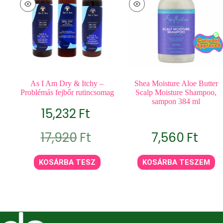
As I Am Dry & Itchy –
Shea Moisture Aloe Butter
Problémás fejbőr rutincsomag
Scalp Moisture Shampoo,
sampon 384 ml
15,232
Ft
Original
Current
17,920
Ft
7,560
Ft
price
price
was:
is:
17,920Ft.
15,232Ft.
KOSÁRBA TESZ
KOSÁRBA TESZEM