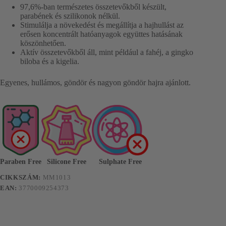
97,6%-ban természetes összetevőkből készült,
parabének és szilikonok nélkül.
Stimulálja a növekedést és megállítja a hajhullást az
erősen koncentrált hatóanyagok együttes hatásának
köszönhetően.
Aktív összetevőkből áll, mint például a fahéj, a gingko
biloba és a kigelia.
Egyenes, hullámos, göndör és nagyon göndör hajra ajánlott.
Paraben Free
Silicone Free
Sulphate Free
CIKKSZÁM:
MM1013
EAN:
3770009254373