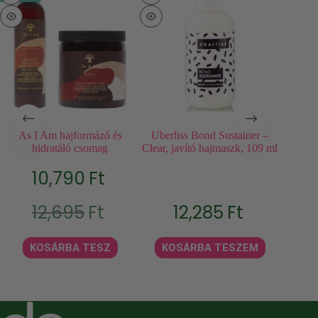
As I Am hajformázó és
Uberliss Bond Sustainer –
TGIN 
hidratáló csomag
Clear, javító hajmaszk, 109 ml
Ma
10,790
Ft
Original
Current
12,695
Ft
12,285
Ft
KO
price
price
was:
is:
12,695Ft.
10,790Ft.
KOSÁRBA TESZ
KOSÁRBA TESZEM