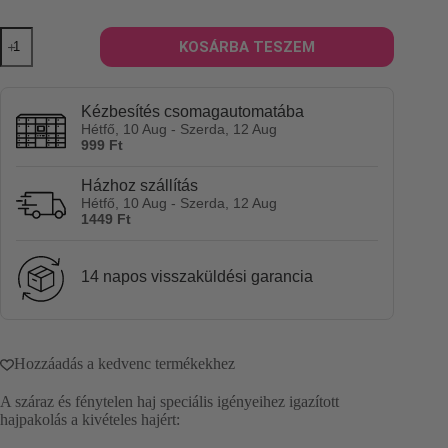
Madame
KOSÁRBA TESZEM
la
Présidente
Mon
Masque
Kézbesítés csomagautomatába
Nutri-
Hétfő, 10 Aug - Szerda, 12 Aug
Actif
999 Ft
(Résolution
n°6),
Házhoz szállítás
nutritív
Hétfő, 10 Aug - Szerda, 12 Aug
hajmaszk,
1449 Ft
240g
mennyiség
14 napos visszaküldési garancia
Hozzáadás a kedvenc termékekhez
A száraz és fénytelen haj speciális igényeihez igazított
hajpakolás a kivételes hajért: