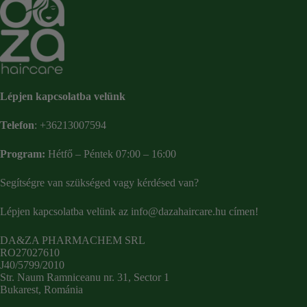
Lépjen kapcsolatba velünk
Telefon
:
+36213007594
Program:
Hétfő – Péntek 07:00 – 16:00
Segítségre van szükséged vagy kérdésed van?
Lépjen kapcsolatba velünk az
info@dazahaircare.hu
címen!
DA&ZA PHARMACHEM SRL
RO27027610
J40/5799/2010
Str. Naum Ramniceanu nr. 31, Sector 1
Bukarest, Románia