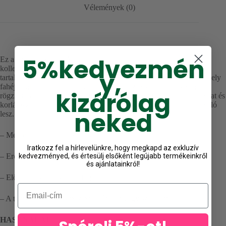
Vélemények (0)
5%
kedvezmén
Ez a javító kezelés a Madame La Présidente hajhullás elleni
kollekciójának része. 97,6%-ban természetes eredetű összetevőket
y,
tartalmaz, és egy exkluzív Capillum Fortis komplexet tartalmaz amely
fahéjat, gingko bilobát és kigeliát tartalmaz. Ez a komplex segít
kizárólag
rögzíteni a hajhagymát, hogy megelőzze a hajhullást, erősítse a hajat és
korlátozza a töredezést. Hajad táplált, ragyogó, rugalmas és ellenálló
neked
lesz.
– Mélyen táplálja a hajszálakat
Iratkozz fel a hírlevelünkre, hogy megkapd az exkluzív
kedvezményed, és értesülj elsőként legújabb termékeinkről
– Erősíti a hajat
és ajánlatainkról!
– Elősegíti az egészséges hajat
Email
– A termék nem tartalmaz parabéneket vagy szilikont.
HASZNÁLAT: