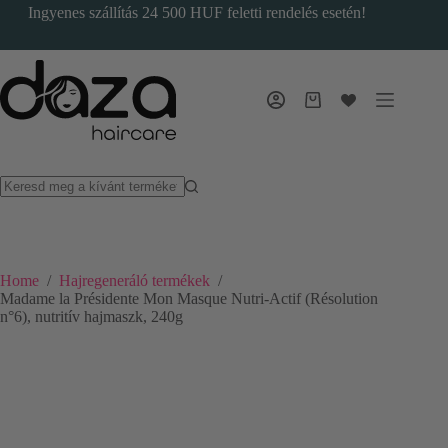
Skip
Ingyenes szállítás 24 500 HUF feletti rendelés esetén!
to
content
Bevásárlókosár
Home
/
Hajregeneráló termékek
/
Madame la Présidente Mon Masque Nutri-Actif (Résolution
n°6), nutritív hajmaszk, 240g